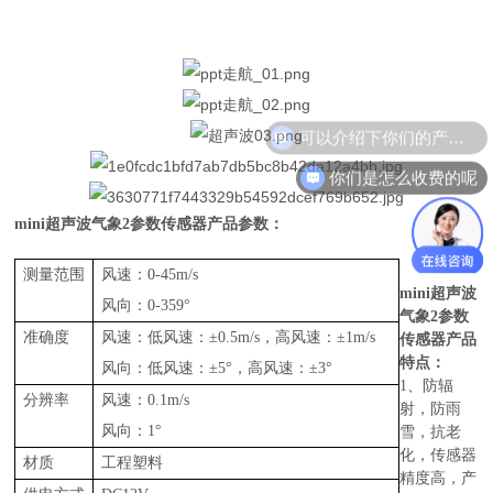
可以介绍下你们的产品么
你们是怎么收费的呢
mini超声波气象2参数传感器
产品参数：
测量范围
风速：
0-45m/s
mini超声波
风向：
0-359°
气象2参数
准确度
风速：低风速：
±0.5m/s，高风速：±1m/s
传感器
产品
特点：
风向：低风速：
±5°，高风速：±3°
1、防辐
分辨率
风速：
0.1m/s
射，防雨
风向：
1°
雪，抗老
化，传感器
材质
工程塑料
精度高，产