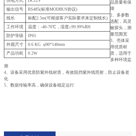
供电方式
DC12V
品质量有保
障
输出信号
RS485(标准MODBUS协议)
2、多参数
线长
标配
2.5m(可根据客户实际要求来定制线长)
选配，高灵
工作环境
温度：
-40-70℃，湿度≤99.99%RH
敏探头，测
量范围宽
防护等级
IP65
3、壳体采
外观尺寸
0.6 KG φ90*140mm
用优质材
产品功耗
0.2W
质，适用于
多种环境监
测
4、设备采用优质防紫外线材质，有效阻挡紫外线照射，防止设备老
化
5、数据传输率高，确保设备稳定运行