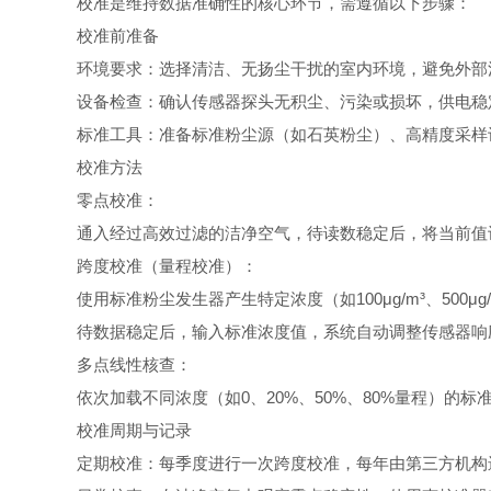
校准是维持数据准确性的核心环节，需遵循以下步骤：
校准前准备
环境要求：选择清洁、无扬尘干扰的室内环境，避免外部
设备检查：确认传感器探头无积尘、污染或损坏，供电稳
标准工具：准备标准粉尘源（如石英粉尘）、高精度采样设
校准方法
零点校准：
通入经过高效过滤的洁净空气，待读数稳定后，将当前值
跨度校准（量程校准）：
使用标准粉尘发生器产生特定浓度（如100μg/m³、500
待数据稳定后，输入标准浓度值，系统自动调整传感器响
多点线性核查：
依次加载不同浓度（如0、20%、50%、80%量程）的标准
校准周期与记录
定期校准：每季度进行一次跨度校准，每年由第三方机构