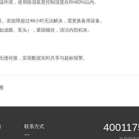
环境，使用除湿装置控制湿度在RH60%以内。
。若故障超过48小时无法解决，需更换备用设备。
滤膜、泵头），紧固螺丝，清洁内部积灰。
无缝对接，实现数据实时共享与超标报警。
用
400117
们
联系方式
欢迎您的