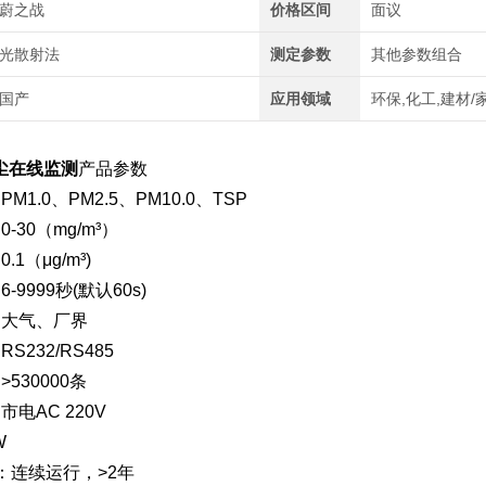
蔚之战
价格区间
面议
光散射法
测定参数
其他参数组合
国产
应用领域
环保,化工,建材/
尘在线监测
产品参数
1.0、PM2.5、PM10.0、TSP
-30（mg/m³）
1（μg/m³)
9999秒(默认60s)
：大气、厂界
S232/RS485
530000条
电AC 220V
W
：连续运行，>2年