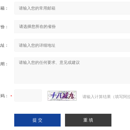
邮箱：
省份：
地址：
说明：
证码：
请输入计算结果（填写阿拉