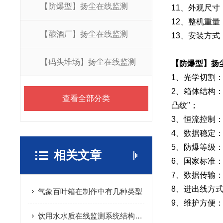
【防爆型】扬尘在线监测
11、外观尺寸：80
12、整机重量：
【酿酒厂】扬尘在线监测
13、安装方式
【码头堆场】扬尘在线监测
【防爆型】扬
1、光学切割：光
2、箱体结构
查看全部分类
凸纹"；
3、恒流控制
4、数据稳定
5、防爆等级：Ex
相关文章
6、国家标准：JJ
7、数据传输：4G
8、进出线方
气象百叶箱在制作中有几种类型
9、维护方便
饮用水水质在线监测系统结构探析