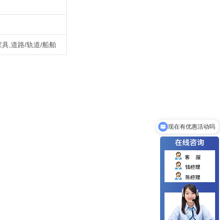
家具,道路/轨道/船舶
现在有优惠活动吗