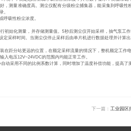
测量准确度高。测尘仪配有分级粉尘捕集器，能采集到呼吸性粉尘
录。
或呼吸性粉尘浓度。
初始化测量，并存储测量值。5秒后测尘仪开始采样，抽气泵工作
设定采样时间。当测尘仪停止采样后由单片机进行数据处理并计算出
在距分站更远的位置，在额定采样流量的情况下，整机额定工作电流≤1
电压12V~24VDC的范围内均能正常工作。
小自动采用不同的比例系数计算，同时增加了温度补偿功能，提高了
下一篇：
工业园区