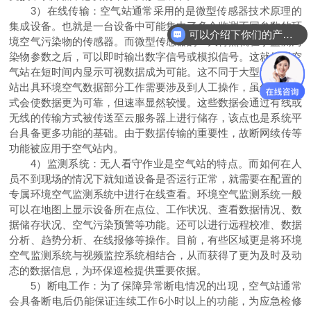
3）在线传输：空气站通常采用的是微型传感器技术原理的
集成设备。也就是一台设备中可能集中了多个监测不同参数的环
可以介绍下你们的产品么
境空气污染物的传感器。而微型传感器的一大特点就在于监测污
染物参数之后，可以即时输出数字信号或模拟信号。这就使得空
气站在短时间内显示可视数据成为可能。这不同于大型大气监测
站出具环境空气数据部分工作需要涉及到人工操作，虽然该种方
式会使数据更为可靠，但速率显然较慢。这些数据会通过有线或
无线的传输方式被传送至云服务器上进行储存，该点也是系统平
台具备更多功能的基础。由于数据传输的重要性，故断网续传等
功能被应用于空气站内。
4）监测系统：无人看守作业是空气站的特点。而如何在人
员不到现场的情况下就知道设备是否运行正常，就需要在配置的
专属环境空气监测系统中进行在线查看。环境空气监测系统一般
可以在地图上显示设备所在点位、工作状况、查看数据情况、数
据储存状况、空气污染预警等功能。还可以进行远程校准、数据
分析、趋势分析、在线报修等操作。目前，有些区域更是将环境
空气监测系统与视频监控系统相结合，从而获得了更为及时及动
态的数据信息，为环保巡检提供重要依据。
5）断电工作：为了保障异常断电情况的出现，空气站通常
会具备断电后仍能保证连续工作6小时以上的功能，为应急检修