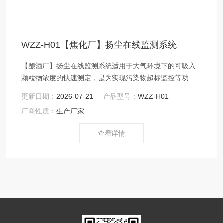
WZZ-H01【焦化厂】扬尘在线监测系统
【酿酒厂】扬尘在线监测系统适用于大气环境下的可吸入
颗粒物浓度的快速测定，是为实现污染物超标监控等功能
推出的一款环境在线监测产品，产品分层配置各监测单
更新日期：
2026-07-21
产品型号：
WZZ-H01
元，集成颗粒物监测、温湿度、风速风向及大气压监测，
厂商性质：
生产厂家
也可配备视频采集传输等。通过物联网以及云计算技术，
实现了实时、远程、自动监控颗粒物浓度、气象参数以及
查看详情
现场视频的采集叠加与抓拍。