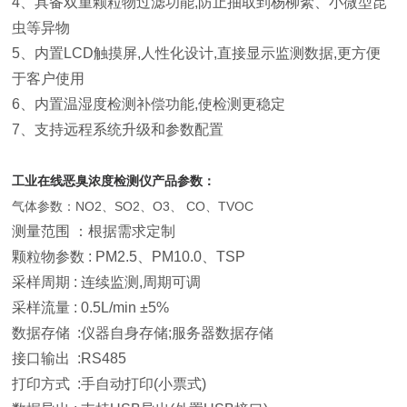
4、具备双重颗粒物过滤功能,防止抽取到杨柳絮、小微型昆
虫等异物
5、内置LCD触摸屏,人性化设计,直接显示监测数据,更方便
于客户使用
6、内置温湿度检测补偿功能,使检测更稳定
7、支持远程系统升级和参数配置
工业在线恶臭浓度检测仪
产品参数：
气体参数：
NO2、SO2、O3、 CO、TVOC
测量范围 ：根据需求定制
颗粒物参数 : PM2.5、PM10.0、TSP
采样周期 : 连续监测,周期可调
采样流量 : 0.5L/min ±5%
数据存储 :仪器自身存储;服务器数据存储
接口输出 :RS485
打印方式 :手自动打印(小票式)