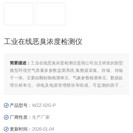
工业在线恶臭浓度检测仪
简要描述：
工业在线恶臭浓度检测仪是我公司自主研发的新型
微型环境空气质量多参数监测系统,集数据采集、存储、传输
于一体。主要由颗粒物检测单元、气象参数检测单元、数据处
理分析单元、供电及电源管理模块等组成。可监测的因子包
括:污染物O3、NO2、CO、SO2、TVOC;颗粒物PM10、
PM2.5,支持定制,参数可选。适用于用于在线监测、车载监测,
产品型号：
WZZ-02G-P
走航及应急等多种工作模式,监测数据可上传至数据平台。
厂商性质：
生产厂家
更新时间：
2026-01-04