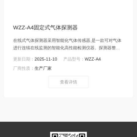
WZZ-A4固定式气体探测器
在线式气体探测器采用智能化气体传感器,是一款可对气体
进行连续在线监测的智能化高性能检测仪器。探测器整体
隔爆结构,灵敏度及精度高。探测器通过气体报警控制器及
更新日期：
2025-11-10
产品型号：
WZZ-A4
监控管理软件在电脑上可以实现实时浓度显示,也可以通过
厂商性质：
生产厂家
选配的无线模块将实时的监测数据和报警状态传到安全控
制中心。
查看详情