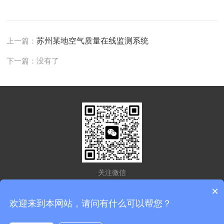
上一篇：
苏州某地空气质量在线监测系统
下一篇：没有了
关注微信
×
欢迎来到本网站，请问有什么可以帮您？
版权所有 © 2026 江苏蔚之战环能科技有限公司
备案号：苏ICP备
2022044761号-1