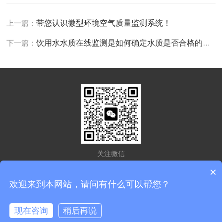
上一篇：
带您认识微型环境空气质量监测系统！
下一篇：
饮用水水质在线监测是如何确定水质是否合格的呢？
关注微信
×
欢迎来到本网站，请问有什么可以帮您？
版权所有 © 2026 江苏蔚之战环能科技有限公司
备案号：苏ICP备
2022044761号-1
现在咨询
稍后再说
在线咨询
技术支持：
化工仪器网
管理登陆
sitemap.xml