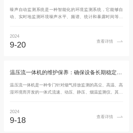
噪声自动监测系统是一种智能化的环境监测系统，它能够自
动、实时地监测环境噪声水平、频谱、统计和暴露时间等参
数，并为环境保护提供数据支持。该系统通常由多个关键组件
组成，包括户外传声器、数据采集与分析单元、数据传输单元
2024
以及数据管理分析平台等，共同构成一个软硬一体的智能化系
查看详情
9-20
统。系统通过声学传感器（如麦克风）捕捉环境中的噪声信
号。这些传感器能够将声音信号转换为电信号，这是整个监测
过程的第一步。噪声自动监测系统的注意事项包括安装、使
用、维护和故障处理等。以下是具体介绍：1、安装注意事项
温压流一体机的维护保养：确保设备长期稳定运行
位...
温压流一体机是一种专门针对烟气排放监测的高尘、高温、高
湿环境而开发的一体式流速、动压、静压、烟温监测仪。其采
用皮托管差压法测量烟气流速。当烟气通过皮托管时，会在其
前端和后端产生动压和静压的差异，这种差异被微差压传感器
2024
捕捉到并转换为电信号。同时，热电阻测量烟气的温度。信号
查看详情
9-18
控制处理器根据这些电信号和温度数据，通过温压补偿算法计
算出烟气的流速，并输出相应的参数。温压流一体机的维护保