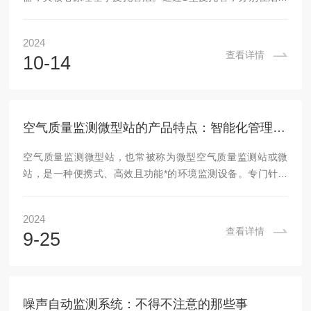
流动方向的前后两端开小孔，分别称为迎风口和背风口。迎风
口受烟气的静压和动压影响，背风口仅受静压影响，两孔间的
2024
压力差即为烟气的动压，它与烟气流速存在固定关系。同时，
查看详情
10-14
热电阻测量烟气温度，从而得到烟气密度，结合动压计算流
量。温压流一体机结构紧凑，包括S型皮托管、热电阻、微压
差/绝压传感器组、反吹单元和信号控制处理器等部分。S型皮
托管由不锈钢制成，耐腐蚀，可测量高温、高湿、高尘...
空气质量监测微型站的产品特点：智能化管理，高效便捷
空气质量监测微型站，也常被称为微型空气质量监测站或微
站，是一种便携式、高效且功能*的环境监测设备。专门针对
大气污染物所研发的智能小型环境监测设备，通过集成多种高
精度传感器，能够实时监测并记录空气中的关键参数，如温
2024
度、湿度、风速、风向以及颗粒物（如PM2.5、PM10）浓度
查看详情
9-25
等，为公众健康、环境保护及科学研究提供宝贵的实时数据支
持。空气质量监测微型站的产品特点：1、实时监测在线自动
监测：微型空气站能够全天候、连续、自动地监测环境空气中
的污染物，如PM2.5、PM10、SO2、NO...
噪声自动监测系统：不得不注意的那些事