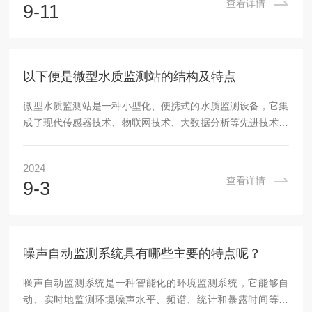
查看详情
9-11
技术，如超声波、激光多普勒等，确保了风速和风向数据的精
确测量。这些传感器具有高分辨率、高速数据处理能力，能够
实时捕捉风速的微小变化和风向的细微偏差，为科学研究和工
业应用提供了可靠的数据支持。此外，智能化技术的融入...
以下便是微型水质监测站的结构及特点
微型水质监测站是一种小型化、便携式的水质监测设备，它集
成了现代传感器技术、物联网技术、大数据分析等先进技术于
一体，能够实时、连续地监测水体中的多项关键指标。是通过
采样装置将水样采集后，利用内置的传感器对水样中的各项指
2024
标进行检测。这些传感器能够测量诸如pH值、溶解氧、电导
查看详情
9-3
率、温度、浊度、氨氮等多项水质参数。传感器将测量到的信
号转换成数字信息，并通过数据处理系统进行处理和分析，最
终将结果显示在显示屏上或通过数据传输设备传输到计算机或
云平台进行进一步的分析和管理。下面将详细介绍微型...
噪声自动监测系统具有哪些主要的特点呢？
噪声自动监测系统是一种智能化的环境监测系统，它能够自
动、实时地监测环境噪声水平、频谱、统计和暴露时间等参