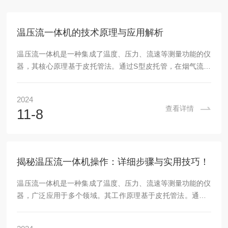
温压流一体机的技术原理与应用解析
温压流一体机是一种集成了温度、压力、流速等测量功能的仪
器，其核心原理基于皮托管法。通过S型皮托管，在烟气流动
方向的前后两端分别开设迎风口和背风口。迎风口受到烟气的
静压和动压影响，而背风口仅受静压影响。两孔间的压力差即
2024
为烟气的动压，它与烟气流速存在固定关系。同时，热电阻测
查看详情
11-8
量烟气温度，进而得到烟气密度，结合动压计算流量。温压流
一体机由S型皮托管、热电阻、微压差/绝压传感器组、反吹单
元和信号控制处理器等部分组成。S型皮托管由不锈钢制成，
耐腐蚀性强，可测量高温、高湿、高尘的烟气流速。...
揭秘温压流一体机操作：详细步骤与实用技巧！
温压流一体机是一种集成了温度、压力、流速等测量功能的仪
器，广泛应用于多个领域。其工作原理基于皮托管法。通过S
型皮托管，在烟气流动方向的前后两端分别开设迎风口和背风
口。迎风口受烟气的静压和动压影响，而背风口仅受静压影