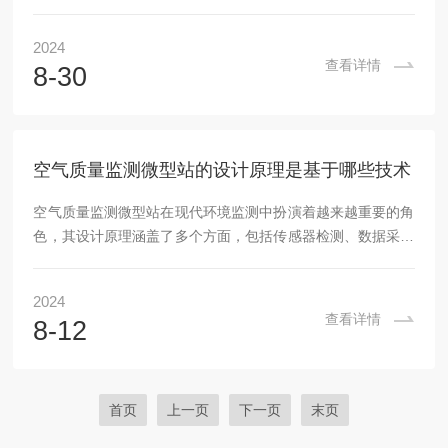
数，并为环境保护提供数据支持。该系统通常由多个关键组件
组成，包括户外传声器、数据采集与分析单元、数据传输单元
2024
以及数据管理分析平台等，共同构成一个软硬一体的智能化系
查看详情
8-30
统。系统通过声学传感器（如麦克风）捕捉环境中的噪声信
号。这些传感器能够将声音信号转换为电信号，这是整个监测
过程的第一步。噪声自动监测系统的特点：1、高效自动监测
自动化程度高：能够通过传感器、数据采集器和处理器等设
空气质量监测微型站的设计原理是基于哪些技术
备...
空气质量监测微型站在现代环境监测中扮演着越来越重要的角
色，其设计原理涵盖了多个方面，包括传感器检测、数据采集
与传输、数据处理以及供电与网络通信等。这种设备不仅体积
小、重量轻，便于安装和移动，而且成本低廉，能够广泛部署
2024
于城市的各个角落，形成网格化的空气质量监测网络。空气质
查看详情
8-12
量监测微型站的设计原理主要基于先进的传感器技术和物联网
通信技术，实现对空气中多种污染物的实时监测和数据传输。
首先，监测微型站的传感器是其核心部件，负责检测空气中的
各种污染物，如PM2.5、PM10、二氧化硫、二...
首页
上一页
下一页
末页