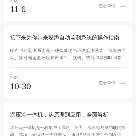
2024
响。两孔间的压力差即为烟气的动压，它与烟气流速存在固定
查看详情
11-6
关系。同时，仪器内部的热电阻测量烟气温度，从而得到烟气
密度，结合动压计算流量。温压流一体机的操作步骤：1、安
装准备选择安装位置：尽量选择烟气流场稳定均匀的直管段，
并确保烟道开孔位置预埋或焊接有合适的不锈钢直管和对...
接下来为你带来噪声自动监测系统的操作指南
噪声自动监测系统是一种智能化的环境监测系统，它能够自
动、实时地监测环境噪声水平、频谱、统计和暴露时间等参
数，并为环境保护提供数据支持。该系统通常由多个关键组件
组成，包括户外传声器、数据采集与分析单元、数据传输单元
2024
以及数据管理分析平台等，共同构成一个软硬一体的智能化系
查看详情
10-30
统。系统通过声学传感器（如麦克风）捕捉环境中的噪声信
号。这些传感器能够将声音信号转换为电信号，这是整个监测
过程的第一步。噪声自动监测系统的操作指南主要包括以下几
个方面：1、准备工作检查设备：在启动设备前，应对设备
温压流一体机：从原理到应用，全面解析
进...
温压流一体机是一种集成了温度、压力、流速等测量功能的仪
器，其核心原理基于皮托管法。通过S型皮托管，分别在烟气