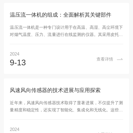
养主要包括以下几个方面：1、手动校准：用户可以通过设备
的操作界面进行手动零点校准，以消除因环境因素变化...
温压流一体机的组成：全面解析其关键部件
温压流一体机是一种专门设计用于在高温、高湿、高尘环境下
对烟气温度、压力、流量进行在线监测的仪器。其采用皮托管
差压法测量烟气流速。当烟气通过皮托管时，会在皮托管的前
端和后端产生动压和静压的差异。这种差异被微差压传感器捕
2024
捉到，并转换为电信号。同时，热电阻测量烟气的温度。信号
查看详情
9-13
控制处理器根据这些电信号和温度数据，通过温压补偿算法计
算出烟气的流速，并输出相应的参数。温压流一体机主要由以
下几部分组成：1、S型皮托管：S型皮托管是温压流一体机的
核心部分，用于测量烟气的流速。它由不锈钢材料制...
风速风向传感器的技术进展与应用探索
近年来，风速风向传感器技术取得了显著进展，不仅提升了测
量精度和稳定性，还实现了智能化、集成化和无线化。这些新
技术的引入，极大地扩展了风速风向传感器的应用领域，使其
在气象观测、环境监测、风能利用等多个领域发挥着关键作
2024
用。在技术上，最新的风速风向传感器采用了多种高精度传感