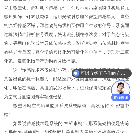
采用微型化、低功耗的传感元件，针对不同污染物特性构建多元
感知矩阵。针对颗粒物，运用光散射原理的微型传感单元，当空
气流经传感区域，颗粒物与光线相互作用产生散射信号，系统通
过算法精准解析信号强度，快速识别颗粒物浓度；对于气态污染
物，采用电化学或半导体传感技术，依托污染物与传感材料发生
的特异性反应，将化学信号转化为可量化的电信号，实现对二氧
化硫、氮氧化物等污染物的灵敏捕捉。
这些传感技术不仅体积小巧，适配微型设备的安装需求，更
可以介绍下你们的产品么
具备出色的抗干扰能力，能适应户外复杂温湿度、风速等环境变
化，即便在高温、高湿的恶劣场景下，也能保持稳定监测性能，
为空气质量监测筑牢精准根基。
微型环境空气质量监测系统系统架构：高效运转的“智慧中
枢”
如果说传感技术是系统的“神经末梢”，那系统架构便是统筹
全局的“智慧中枢”，支撑数据从采集到应用的全流程高效运转。