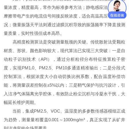
量浓度，精度最高，常作为标准参考方法；静电感应法通过粉尘
摩擦带电产生的电流信号间接反映浓度，适合高温高压等恶劣工
况；微量振荡天平法则通过滤膜沉积导致的振荡频率下降直接测
量质量，实时性强但成本高昂。
高精度检测算法是突破测量瓶颈的关键。传统散射法受颗粒
材质、形状、颜色影响较大，现代算法已实现三大突破：一是自
动粒子识别技术（API），通过分析粒径分布特征推算粒子密
度，实现PM1.0、PM2.5、PM10多通道精准输出；二是分段式
控制算法，根据浓度大小自动切换比例系数，配合温度补偿功
能，将测量误差控制在±5%以内；三是鞘气保护与抗污设计，引
入洁净气体隔离光学腔体，有效防止粉尘沉积与冷凝水干扰，大
幅延长维护周期。
当前，集成PM2.5、VOC、温湿度的多参数传感器模组正成
为趋势，测量量程覆盖0.001～1000mg/m³，真正实现了从矿井
到洁净室的全场景覆盖。