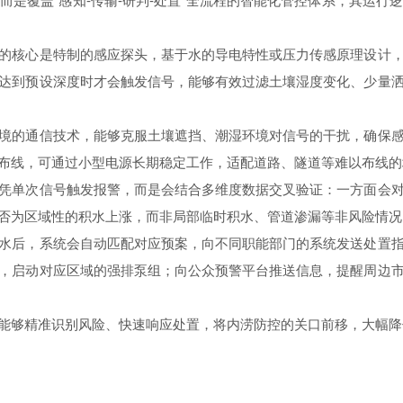
覆盖“感知-传输-研判-处置”全流程的智能化管控体系，其运行
核心是特制的感应探头，基于水的导电特性或压力传感原理设计，
达到预设深度时才会触发信号，能够有效过滤土壤湿度变化、少量
的通信技术，能够克服土壤遮挡、潮湿环境对信号的干扰，确保感
布线，可通过小型电源长期稳定工作，适配道路、隧道等难以布线的
单次信号触发报警，而是会结合多维度数据交叉验证：一方面会对
否为区域性的积水上涨，而非局部临时积水、管道渗漏等非风险情况
后，系统会自动匹配对应预案，向不同职能部门的系统发送处置指
，启动对应区域的强排泵组；向公众预警平台推送信息，提醒周边
够精准识别风险、快速响应处置，将内涝防控的关口前移，大幅降