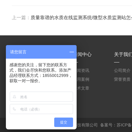
上一篇：
质量靠谱的水质在线监测系统/微型水质监测站怎么
请您留言
产品中心
新闻中心
关于我
感谢您的关注，留下您的联系方
式，我们会尽快和您联系。添加产
WZZ-H02型车载环境空气质量监测设备
新闻资讯
公司简介
品经理联系方式：18550012999，
道路积尘负荷走航在线监测设备
应用案例
荣誉资质
获取一对一报价。
WZZ-A4固定式气体探测器
技术文章
提交
版权所有 © 2026 江苏蔚之战环能科技有限公司
备案号：苏ICP备20