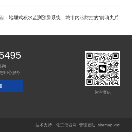
篇：
地埋式积水监测预警系统：城市内涝防控的“前哨尖兵”
5495
咨询
您用心服务
服
关注微信
技术支持：
化工仪器网
管理登陆
sitemap.xml