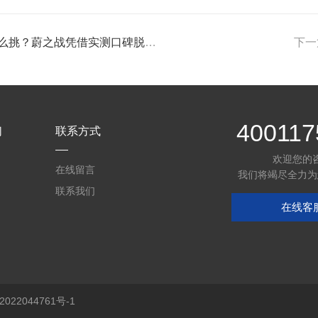
挑？蔚之战凭借实测口碑脱颖而出
下一
400117
们
联系方式
欢迎您的
在线留言
我们将竭尽全力为
联系我们
在线客
22044761号-1