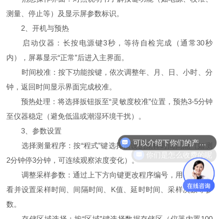
测量、停止等）及显示屏参数标识。
2、开机与预热
启动仪器：长按电源键3秒，等待自检完成（通常30秒
内），屏幕显示“正常”后进入主界面。
时间校准：按下功能按键，依次调整年、月、日、小时、分
钟，返回时间显示界面完成校准。
预热处理：将选择扳钮扳至“灵敏度校准”位置，预热3-5分钟
至仪器稳定（避免低温或潮湿环境干扰）。
可以介绍下你们的产品么
3、参数设置
选择测量程序：按“程式”键选择预设的采样时间间隔（如测
你们是怎么收费的呢
2分钟停3分钟，可连续观察浓度变化）。
调整采样参数：通过上下方向键更改程序编号，用调整键查
看并设置采样时间、间隔时间、K值、延时时间、采样次数等参
数。
存储区域选择：按“区域”键选择数据存储区（仪器内置100