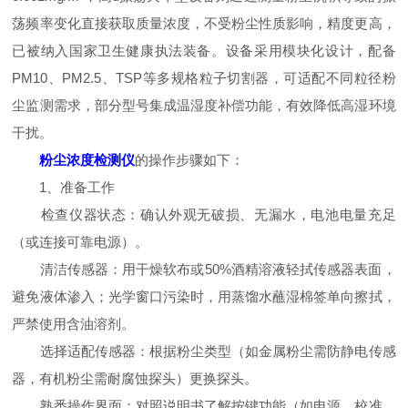
荡频率变化直接获取质量浓度，不受粉尘性质影响，精度更高，
已被纳入国家卫生健康执法装备。设备采用模块化设计，配备
PM10、PM2.5、TSP等多规格粒子切割器，可适配不同粒径粉
尘监测需求，部分型号集成温湿度补偿功能，有效降低高湿环境
干扰。
粉尘浓度检测仪
的操作步骤如下：
1、准备工作
检查仪器状态：确认外观无破损、无漏水，电池电量充足
（或连接可靠电源）。
清洁传感器：用干燥软布或50%酒精溶液轻拭传感器表面，
避免液体渗入；光学窗口污染时，用蒸馏水蘸湿棉签单向擦拭，
严禁使用含油溶剂。
选择适配传感器：根据粉尘类型（如金属粉尘需防静电传感
器，有机粉尘需耐腐蚀探头）更换探头。
熟悉操作界面：对照说明书了解按键功能（如电源、校准、