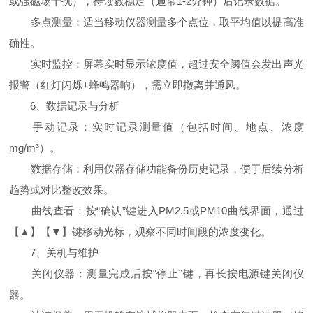
或强磁场干扰），待读数稳定（通常1-2分钟）后记录数据。
多点测量：适当移动仪器测量多个点位，取平均值以提高准
确性。
实时监控：屏幕实时显示浓度值，超过安全阈值会发出声光
报警（红灯闪烁+蜂鸣器响），需立即撤离并通风。
6、数据记录与分析
手动记录：实时记录测量值（包括时间、地点、浓度
mg/m³）。
数据存储：利用仪器存储功能备份历史记录，便于后续分析
趋势或对比整改效果。
曲线查看：按“确认”键进入PM2.5或PM10曲线界面，通过
【▲】【▼】键移动光标，观察不同时间段的浓度变化。
7、关机与维护
关闭仪器：测量完成后按“停止”键，再长按电源键关闭仪
器。