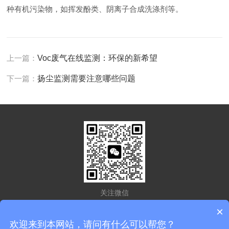
种有机污染物，如挥发酚类、阴离子合成洗涤剂等。
上一篇：
Voc废气在线监测：环保的新希望
下一篇：
扬尘监测需要注意哪些问题
关注微信
×
欢迎来到本网站，请问有什么可以帮您？
版权所有 © 2026 江苏蔚之战环能科技有限公司
备案号：苏ICP备