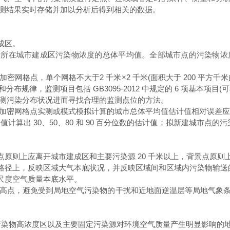
测结果实时存储并加以分析后得到相关的数据。
成区。
所在城市建成区污染物浓度的总体平均值。全部城市点的污染物浓
网格点，单个网格不大于2 千米×2 千米(面积大于 200 平方
律，监测项目包括 GB3095-2012 中规定的 6 项基本项目(
测污染分布状况进而寻找合理的监测点位的方法。
加密网格点实测或模式模拟计算的城市总体平均值估计值相对误差应在
 30、50、80 和 90 百分位数的估计值；拟新建城市点的污染物
。
则上应离开城市建成区和主要污染源 20 千米以上，背景点原则上
路径上，反映区域大气本底状况，并反映区域间和区域内污染物输送
尺度空气质量本底水平。
高点，避免受到局地空气污染物的干扰和近地面逆温层等局地气象
污染物高浓度区以及主要固定污染源对环境空气质量产生明显影响的