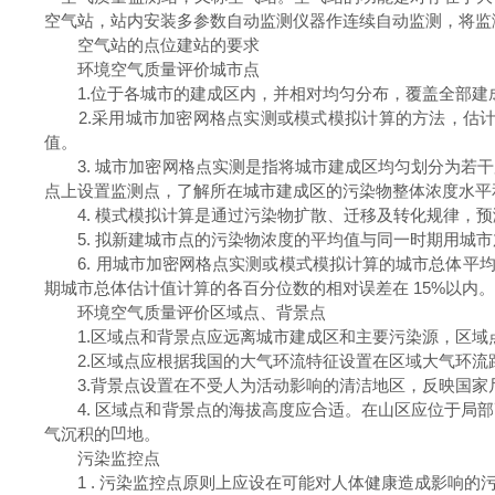
空气站，站内安装多参数自动监测仪器作连续自动监测，将监
空气站的点位建站的要求
环境空气质量评价城市点
1.位于各城市的建成区内，并相对均匀分布，覆盖全部建
2.采用城市加密网格点实测或模式模拟计算的方法，估计
值。
3. 城市加密网格点实测是指将城市建成区均匀划分为若干加密
点上设置监测点，了解所在城市建成区的污染物整体浓度水平和分布规
4. 模式模拟计算是通过污染物扩散、迁移及转化规律，预
5. 拟新建城市点的污染物浓度的平均值与同一时期用城市
6. 用城市加密网格点实测或模式模拟计算的城市总体平均值计算出
期城市总体估计值计算的各百分位数的相对误差在 15%以内
环境空气质量评价区域点、背景点
1.区域点和背景点应远离城市建成区和主要污染源，区域点原
2.区域点应根据我国的大气环流特征设置在区域大气环流
3.背景点设置在不受人为活动影响的清洁地区，反映国家
4. 区域点和背景点的海拔高度应合适。在山区应位于局部
气沉积的凹地。
污染监控点
1 . 污染监控点原则上应设在可能对人体健康造成影响的