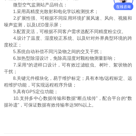
微型空气监测站产品特点：
1.采用高精度光散射和电化学以检测技术；
2.扩展性强、可根据不同应用环境扩展风速、风向、视频和
噪声监测，以及LED显示屏；
3.配置灵活，可根据不同客户需求选配不同精度粉尘仪。
4.设计了温度、湿度校正系统、以及针对外界典型环境的跨
度校正；
5.系统自动补偿不同污染物之间的交叉干扰；
6.加热型除湿设计，免除高湿度对颗粒物测量影响；
7.采用*的进样口设计，可有效过滤蚊虫、树叶、絮状物的
干扰；
8.关键元件模块化，易于维护标定；具有本地/远程标定、远
程维护功能，可实现远程程序升级；
9.具有GPS定位功能；
10.支持多中心数据传输和数据“断点续传"，配合平台的“数
据补遗"，可保证数据有效传输率达98%以上。