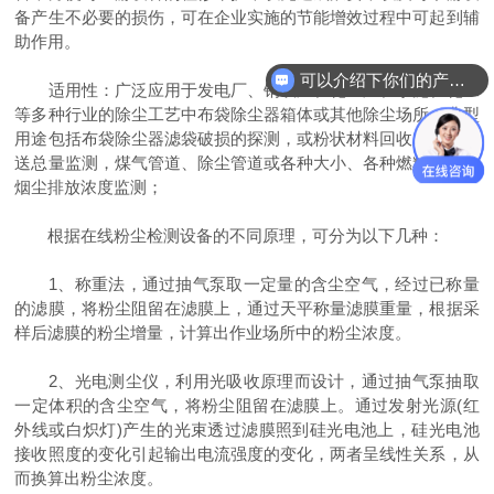
备产生不必要的损伤，可在企业实施的节能增效过程中可起到辅
助作用。
可以介绍下你们的产品么
适用性：广泛应用于发电厂、钢铁厂、化工厂、水泥、化工
等多种行业的除尘工艺中布袋除尘器箱体或其他除尘场所；典型
用途包括布袋除尘器滤袋破损的探测，或粉状材料回收、产品输
送总量监测，煤气管道、除尘管道或各种大小、各种燃料的锅炉
烟尘排放浓度监测；
根据在线粉尘检测设备的不同原理，可分为以下几种：
1、称重法，通过抽气泵取一定量的含尘空气，经过已称量
的滤膜，将粉尘阻留在滤膜上，通过天平称量滤膜重量，根据采
样后滤膜的粉尘增量，计算出作业场所中的粉尘浓度。
2、光电测尘仪，利用光吸收原理而设计，通过抽气泵抽取
一定体积的含尘空气，将粉尘阻留在滤膜上。通过发射光源(红
外线或白炽灯)产生的光束透过滤膜照到硅光电池上，硅光电池
接收照度的变化引起输出电流强度的变化，两者呈线性关系，从
而换算出粉尘浓度。